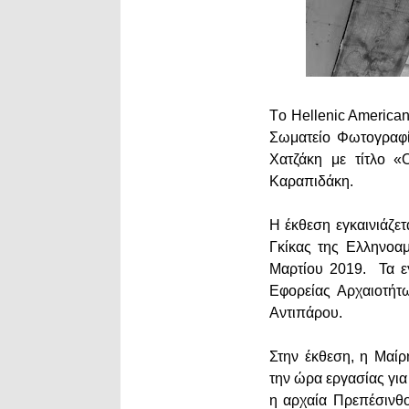
Tο Hellenic America
Σωματείο Φωτογραφί
Χατζάκη με τίτλο «
Καραπιδάκη.
Η έκθεση εγκαινιάζετ
Γκίκας της Ελληνοαμ
Μαρτίου 2019. Τα εγ
Εφορείας Αρχαιοτήτ
Αντιπάρου.
Στην έκθεση, η Μαί
την ώρα εργασίας γι
η αρχαία Πρεπέσινθο