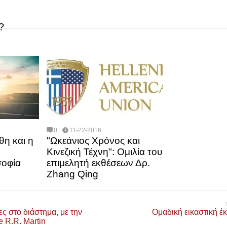
?
0
11-22-2016
η και η
"Ωκεάνιος Χρόνος και
Κινεζική Τέχνη": Ομιλία του
σοφία
επιμελητή εκθέσεων Δρ.
Zhang Qing
ιες στο διάστημα, με την
Ομαδική εικαστική έκ
 R.R. Martin