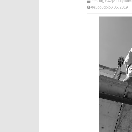
Έκθεση
,
Ελληνοαμερικαν
φωτογραφία
,
HAEC
,
Hell
Φεβρουαρίου 05, 2019