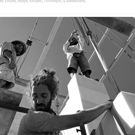
ική Ένωση
,
Μαίρη Χατζάκη
,
Πολιτισμός & Διασκέδαση
,
enic American College