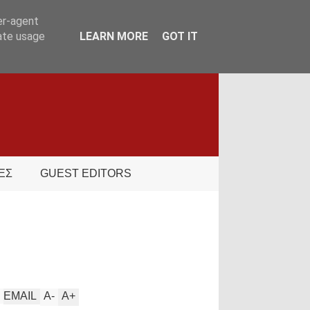
er-agent
rate usage
LEARN MORE
GOT IT
ΕΣ
GUEST EDITORS
EMAIL
A
-
A
+