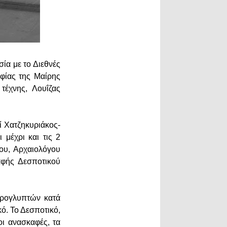
ία με το Διεθνές
φίας της Μαίρης
τέχνης, Λουΐζας
ί Χατζηκυριάκος-
 μέχρι και τις 2
ιου, Αρχαιολόγου
αφής Δεσποτικού
αρογλυπτών κατά
ό. Το Δεσποτικό,
οι ανασκαφές, τα