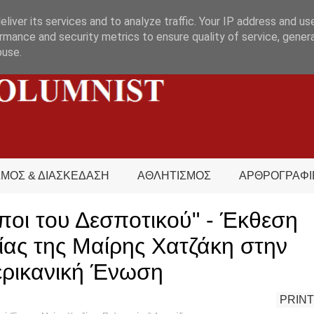
liver its services and to analyze traffic. Your IP address and us
rmance and security metrics to ensure quality of service, gene
buse.
ΣΜΟΣ & ΔΙΑΣΚΕΔΑΣΗ
ΑΘΛΗΤΙΣΜΟΣ
ΑΡΘΡΟΓΡΑΦΙ
ποι του Δεσποτικού" - Έκθεση
ας της Μαίρης Χατζάκη στην
ρικανική Ένωση
PRINT