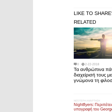
LIKE TO SHARE
RELATED
0
2-22-2018
Τα ανθρώπινα πάθ
διαχείρισή τους με
γνώμονα τη φιλο
ΝΕΌΤΕΡΗ ΑΝΆΡΤΗΣΗ
Nightflyers: Περιπέτε
υπογραφή του George