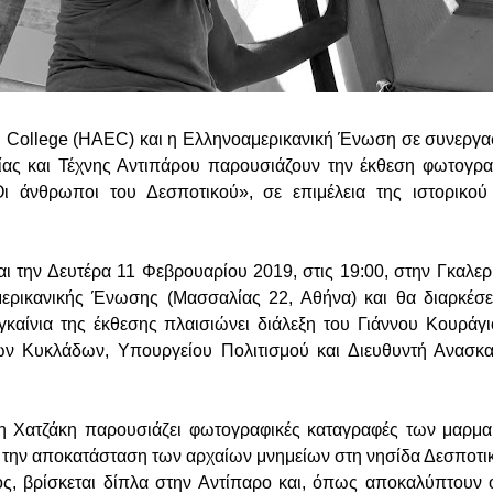
n College (HAEC) και η Ελληνοαμερικανική Ένωση σε συνεργασ
ας και Τέχνης Αντιπάρου παρουσιάζουν την έκθεση φωτογρα
Οι άνθρωποι του Δεσποτικού», σε επιμέλεια της ιστορικού 
αι την Δευτέρα 11 Φεβρουαρίου 2019, στις 19:00, στην Γκαλερ
ερικανικής Ένωσης (Μασσαλίας 22, Αθήνα) και θα διαρκέσει
καίνια της έκθεσης πλαισιώνει διάλεξη του Γιάννου Κουράγ
ων Κυκλάδων, Υπουργείου Πολιτισμού και Διευθυντή Ανασκ
ρη Χατζάκη παρουσιάζει φωτογραφικές καταγραφές των μαρμ
α την αποκατάσταση των αρχαίων μνημείων στη νησίδα Δεσποτικ
ς, βρίσκεται δίπλα στην Αντίπαρο και, όπως αποκαλύπτουν 