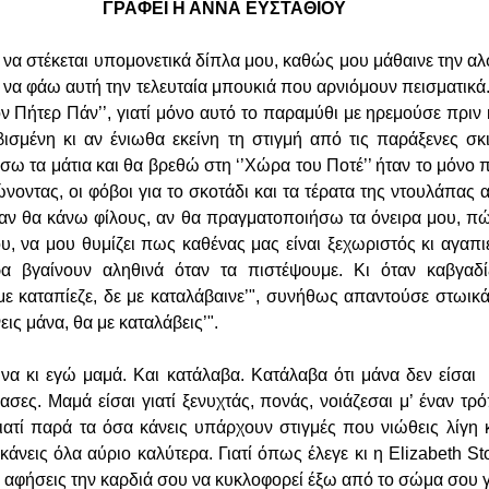
ΓΡΑΦΕΙ Η ΑΝΝΑ ΕΥΣΤΑΘΙΟΥ
να στέκεται υπομονετικά δίπλα μου, καθώς μου μάθαινε την αλ
 να φάω αυτή την τελευταία μπουκιά που αρνιόμουν πεισματικά.
τον Πήτερ Πάν’’, γιατί μόνο αυτό το παραμύθι με ηρεμούσε πριν
βισμένη κι αν ένιωθα εκείνη τη στιγμή από τις παράξενες σκι
ίσω τα μάτια και θα βρεθώ στη ‘’Χώρα του Ποτέ’’ ήταν το μόνο
νοντας, οι φόβοι για το σκοτάδι και τα τέρατα της ντουλάπας 
 αν θα κάνω φίλους, αν θα πραγματοποιήσω τα όνειρα μου, πώ
ου, να μου θυμίζει πως καθένας μας είναι ξεχωριστός κι αγαπι
ρα βγαίνουν αληθινά όταν τα πιστέψουμε. Κι όταν καβγαδίζ
ε καταπίεζε, δε με καταλάβαινε’", συνήθως απαντούσε στωικά 
εις μάνα, θα με καταλάβεις’".
ινα κι εγώ μαμά. Και κατάλαβα. Κατάλαβα ότι μάνα δεν είσαι 
λασες. Μαμά είσαι γιατί ξενυχτάς, πονάς, νοιάζεσαι μ’ έναν τ
Γιατί παρά τα όσα κάνεις υπάρχουν στιγμές που νιώθεις λίγη 
άνεις όλα αύριο καλύτερα. Γιατί όπως έλεγε κι η Elizabeth St
’ αφήσεις την καρδιά σου να κυκλοφορεί έξω από το σώμα σου γ