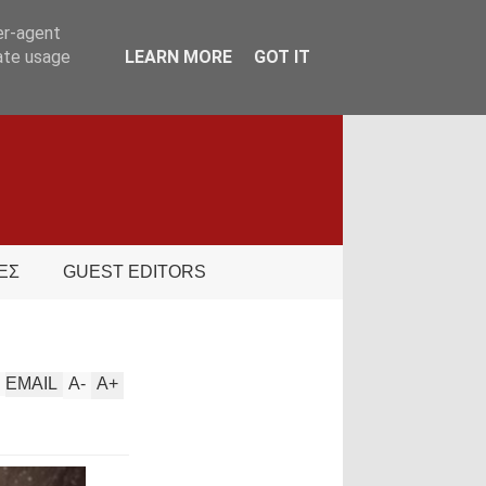
er-agent
rate usage
LEARN MORE
GOT IT
ΕΣ
GUEST EDITORS
EMAIL
A
-
A
+