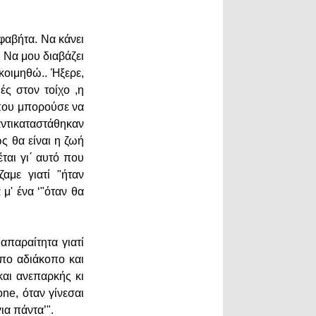
φαβήτα. Να κάνει
 Να μου διαβάζει
 κοιμηθώ.. Ήξερε,
ές στον τοίχο ,η
 που μπορούσε να
αντικαταστάθηκαν
ς θα είναι η ζωή
έται γι΄ αυτό που
αμε γιατί "ήταν
μ' ένα ‘"όταν θα
απαραίτητα γιατί
ρόπο αδιάκοπο και
και ανεπαρκής κι
one, όταν γίνεσαι
ια πάντα’".