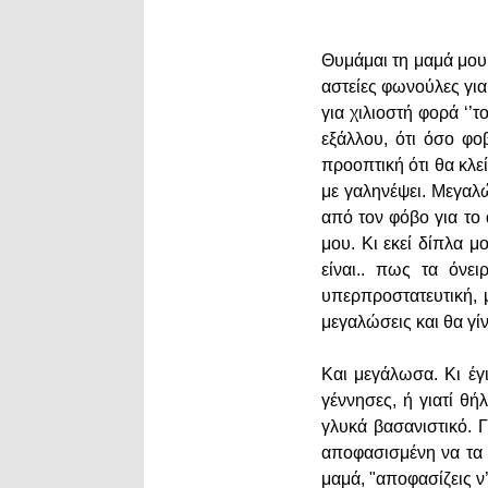
Θυμάμαι τη μαμά μου 
αστείες φωνούλες για
για χιλιοστή φορά ‘’
εξάλλου, ότι όσο φο
προοπτική ότι θα κλε
με γαληνέψει. Μεγαλώ
από τον φόβο για το
μου. Κι εκεί δίπλα μ
είναι.. πως τα όνει
υπερπροστατευτική, μ
μεγαλώσεις και θα γίν
Και μεγάλωσα. Κι έγ
γέννησες, ή γιατί θή
γλυκά βασανιστικό. 
αποφασισμένη να τα κ
μαμά, "αποφασίζεις ν