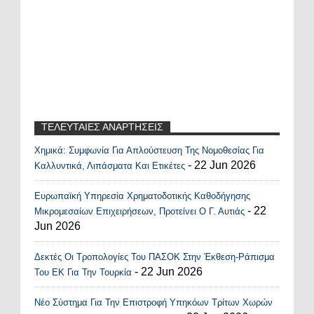
ΤΕΛΕΥΤΑΙΕΣ ΑΝΑΡΤΗΣΕΙΣ
Χημικά: Συμφωνία Για Απλούστευση Της Νομοθεσίας Για
Recent Posts Widget
- 22 Jun 2026
Καλλυντικά, Λιπάσματα Και Ετικέτες
Ευρωπαϊκή Υπηρεσία Χρηματοδοτικής Καθοδήγησης
- 22
Μικρομεσαίων Επιχειρήσεων, Προτείνει Ο Γ. Αυτιάς
Jun 2026
Δεκτές Οι Τροπολογίες Του ΠΑΣΟΚ Στην Έκθεση-Ράπισμα
- 22 Jun 2026
Του ΕΚ Για Την Τουρκία
Νέο Σύστημα Για Την Επιστροφή Υπηκόων Τρίτων Χωρών