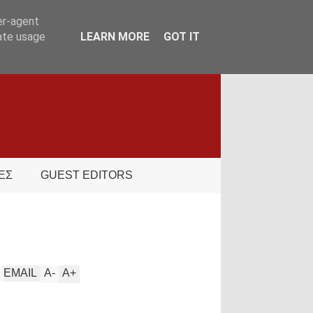
er-agent
rate usage
LEARN MORE
GOT IT
ΕΣ
GUEST EDITORS
EMAIL
A
-
A
+