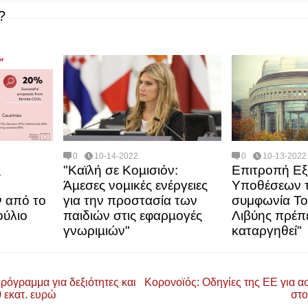
?
0
10-14-2022
0
10-13-2022
ς
"Καϊλή σε Κοµισιόν:
Επιτροπή Ε
Άµεσες νοµικές ενέργειες
Υποθέσεων τ
 από το
για την προστασία των
συμφωνία Το
ύλιο
παιδιών στις εφαρµογές
Λιβύης πρέπε
γνωριµιών"
καταργηθεί"
όγραμμα για δεξιότητες και
Κορονοϊός: Οδηγίες της ΕΕ για 
 εκατ. ευρώ
στο