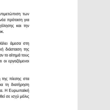
ντιμετώπιση των
νέα πρόταση για
χόλησης και την
οκ.
άλει άμεσα στη
κή διάσταση της
ν το αίτημά τους
ι οι εργαζόμενοι
 της πίεσης στα
ια τη διατήρηση
σία. Η Ευρωπαϊκή
εί σε ισχύ μόλις