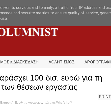
liver its services and to analyze traffic. Your IP address and us
rmance and security metrics to ensure quality of service, gene
buse.
ΣΜΟΣ & ΔΙΑΣΚΕΔΑΣΗ
ΑΘΛΗΤΙΣΜΟΣ
ΑΡΘΡΟΓΡΑΦΙ
ράσχει 100 δισ. ευρώ για τη
 των θέσεων εργασίας
PRINT
 Επιτροπή
,
Ευρώπη
,
κορωνοϊός
,
πολιτική
,
What's hot?