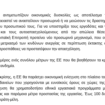
ς αντιμετωπίζουν οικονομικές δυσκολίες ως αποτέλεσμα
ρειαστεί να αναστείλουν προσωρινά ή να μειώσουν τις δραστηρ
ου προσωπικού τους. Για να υποστηρίξει τους εργοδότες και
 και τους αυτοαπασχολούμενους από την απώλεια θέσ
ωπαϊκή Επιτροπή προτείνει νέο προσωρινό μηχανισμό, που 
 μετριασμό των κινδύνων ανεργίας σε περίπτωση έκτακτης α
ς προσπάθειες να προστατέψουν την απασχόληση.
 μέρος ενός συνόλου μέτρων της ΕΕ που θα βοηθήσουν τα κρ
πανδημία.
ς κρίσης, η ΕΕ θα παράσχει οικονομική ενίσχυση στο πλαίσιο 
ανείων που χορηγούνται με ευνοϊκούς όρους σε χώρες τη
χυση θα χρηματοδοτήσει εθνικά εργασιακά προγράμματα μι
ς και παρόμοια μέτρα προστασίας της εργασίας. Έως 100 δι
 κράτη-μέλη.