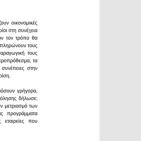
ζουν οικονομικές
ίοι στη συνέχεια
όν τον τρόπο θα
α πληρώνουν τους
παραγωγική τους
ακροπρόθεσμα, τα
 συνέπειες στην
ρίση.
μόσουν γρήγορα,
χόλησης δήλωσε:
ον μετριασμό των
ας προγράμματα
 εταιρείες που