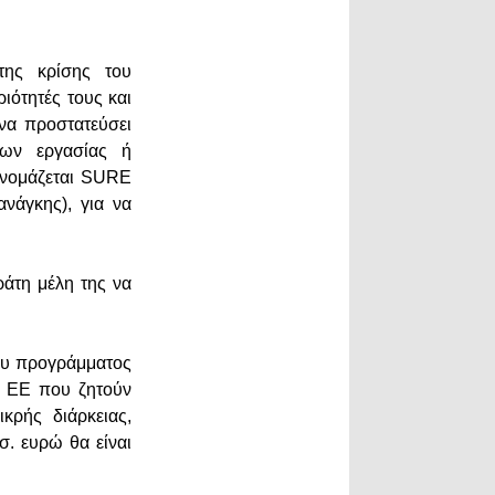
 της κρίσης του
ιότητές τους και
 να προστατεύσει
εων εργασίας ή
ονομάζεται SURE
νάγκης), για να
άτη μέλη της να
του προγράμματος
ς ΕΕ που ζητούν
κρής διάρκειας,
σ. ευρώ θα είναι