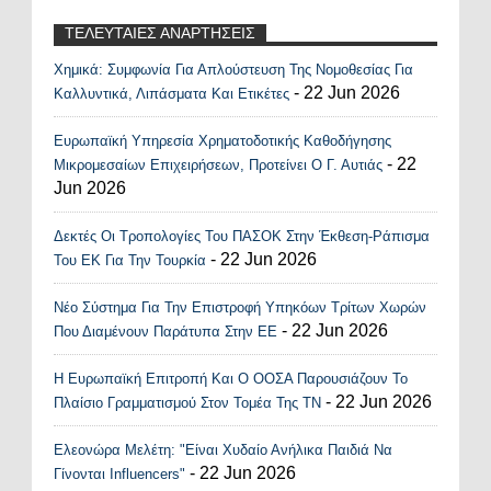
ΤΕΛΕΥΤΑΙΕΣ ΑΝΑΡΤΗΣΕΙΣ
Χημικά: Συμφωνία Για Απλούστευση Της Νομοθεσίας Για
Recent Posts Widget
- 22 Jun 2026
Καλλυντικά, Λιπάσματα Και Ετικέτες
Ευρωπαϊκή Υπηρεσία Χρηματοδοτικής Καθοδήγησης
- 22
Μικρομεσαίων Επιχειρήσεων, Προτείνει Ο Γ. Αυτιάς
Jun 2026
Δεκτές Οι Τροπολογίες Του ΠΑΣΟΚ Στην Έκθεση-Ράπισμα
- 22 Jun 2026
Του ΕΚ Για Την Τουρκία
Νέο Σύστημα Για Την Επιστροφή Υπηκόων Τρίτων Χωρών
- 22 Jun 2026
Που Διαμένουν Παράτυπα Στην ΕΕ
Η Ευρωπαϊκή Επιτροπή Και Ο ΟΟΣΑ Παρουσιάζουν Το
- 22 Jun 2026
Πλαίσιο Γραμματισμού Στον Τομέα Της ΤΝ
Ελεονώρα Μελέτη: "Είναι Χυδαίο Ανήλικα Παιδιά Να
- 22 Jun 2026
Γίνονται Influencers"