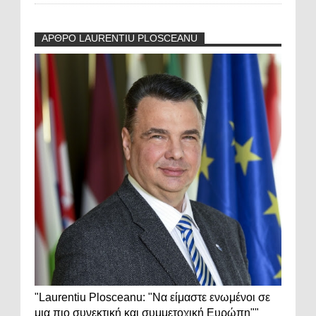
ΑΡΘΡΟ LAURENTIU PLOSCEANU
"Laurentiu Plosceanu: "Να είμαστε ενωμένοι σε
μια πιο συνεκτική και συμμετοχική Ευρώπη""