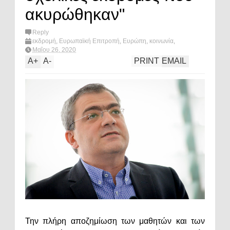
ακυρώθηκαν"
Reply
εκδρομή
,
Ευρωπαϊκή Επιτροπή
,
Ευρώπη
,
κοινωνία
,
Κωστας Παπαδακης
,
What's hot?
Μαΐου 26, 2020
A
+
A
-
PRINT
EMAIL
Την πλήρη αποζημίωση των μαθητών και των