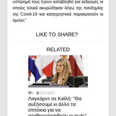
υστέρημά τους έχουν καταβληθεί για εκδρομές οι
οποίες τελικά ακυρώθηκαν λόγω της πανδημίας
της Covid-19 και καταχρηστικά παρακρατούν οι
όμιλοι;"
LIKE TO SHARE?
RELATED
0
12-5-2022
Λαγκάρντ σε Καϊλή: "Θα
αυξήσουµε κι άλλο τα
επιτόκια για να
σταθεροποιηθούν οι τιµές"