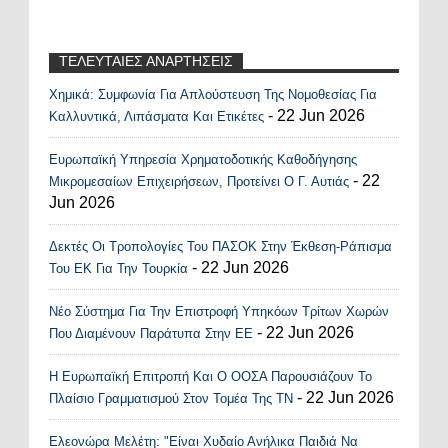
ΤΕΛΕΥΤΑΙΕΣ ΑΝΑΡΤΗΣΕΙΣ
Χημικά: Συμφωνία Για Απλούστευση Της Νομοθεσίας Για
Recent Posts Widget
- 22 Jun 2026
Καλλυντικά, Λιπάσματα Και Ετικέτες
Ευρωπαϊκή Υπηρεσία Χρηματοδοτικής Καθοδήγησης
- 22
Μικρομεσαίων Επιχειρήσεων, Προτείνει Ο Γ. Αυτιάς
Jun 2026
Δεκτές Οι Τροπολογίες Του ΠΑΣΟΚ Στην Έκθεση-Ράπισμα
- 22 Jun 2026
Του ΕΚ Για Την Τουρκία
Νέο Σύστημα Για Την Επιστροφή Υπηκόων Τρίτων Χωρών
- 22 Jun 2026
Που Διαμένουν Παράτυπα Στην ΕΕ
Η Ευρωπαϊκή Επιτροπή Και Ο ΟΟΣΑ Παρουσιάζουν Το
- 22 Jun 2026
Πλαίσιο Γραμματισμού Στον Τομέα Της ΤΝ
Ελεονώρα Μελέτη: "Είναι Χυδαίο Ανήλικα Παιδιά Να