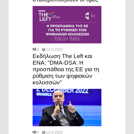
0
12-5-2022
Εκδήλωση Τhe Left και
ΕΝΑ: "DMA-DSA: Η
προσπάθεια της ΕΕ για τη
ρύθμιση των ψηφιακών
κολοσσών"
0
12-5-2022