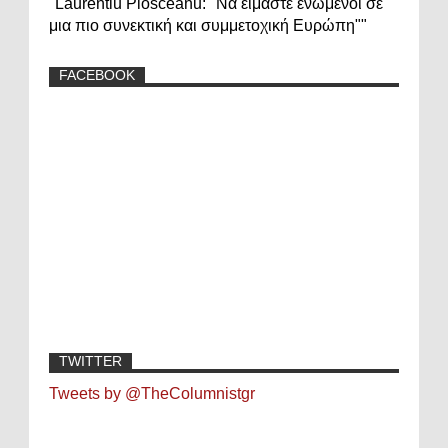
"Laurentiu Plosceanu: "Να είμαστε ενωμένοι σε
μια πιο συνεκτική και συμμετοχική Ευρώπη""
FACEBOOK
TWITTER
Tweets by @TheColumnistgr