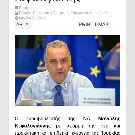
Reply
Ελλαδα
,
Ευρωπαϊκή Επιτροπή
,
Ευρωπαϊκό Κοινοβούλιο
,
Ευρώπη
,
μανωλης κεφαλογιαννης
,
πολιτική
,
Τουρκία
,
Ιουλίου 21, 2020
What's hot?
A
+
A
-
PRINT
EMAIL
Ο ευρωβουλευτής της ΝΔ
Μανώλης
Κεφαλογιάννης
με αφορμή την νέα και
προκλητική και επιθετική ενέργεια της Τουρκίας