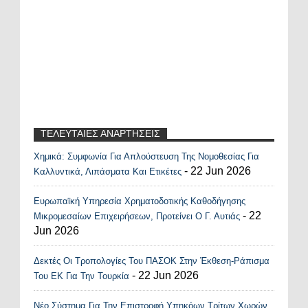
ΤΕΛΕΥΤΑΙΕΣ ΑΝΑΡΤΗΣΕΙΣ
Χημικά: Συμφωνία Για Απλούστευση Της Νομοθεσίας Για
Recent Posts Widget
- 22 Jun 2026
Καλλυντικά, Λιπάσματα Και Ετικέτες
Ευρωπαϊκή Υπηρεσία Χρηματοδοτικής Καθοδήγησης
- 22
Μικρομεσαίων Επιχειρήσεων, Προτείνει Ο Γ. Αυτιάς
Jun 2026
Δεκτές Οι Τροπολογίες Του ΠΑΣΟΚ Στην Έκθεση-Ράπισμα
- 22 Jun 2026
Του ΕΚ Για Την Τουρκία
Νέο Σύστημα Για Την Επιστροφή Υπηκόων Τρίτων Χωρών