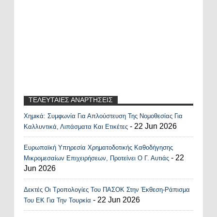
ΤΕΛΕΥΤΑΙΕΣ ΑΝΑΡΤΗΣΕΙΣ
Χημικά: Συμφωνία Για Απλούστευση Της Νομοθεσίας Για
Recent Posts Widget
- 22 Jun 2026
Καλλυντικά, Λιπάσματα Και Ετικέτες
Ευρωπαϊκή Υπηρεσία Χρηματοδοτικής Καθοδήγησης
- 22
Μικρομεσαίων Επιχειρήσεων, Προτείνει Ο Γ. Αυτιάς
Jun 2026
Δεκτές Οι Τροπολογίες Του ΠΑΣΟΚ Στην Έκθεση-Ράπισμα
- 22 Jun 2026
Του ΕΚ Για Την Τουρκία