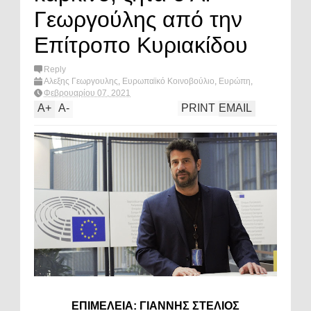
Γεωργούλης από την
Επίτροπο Κυριακίδου
Reply
Αλεξης Γεωργουλης
,
Ευρωπαϊκό Κοινοβούλιο
,
Ευρώπη
,
καρκινος
,
κοινωνία
,
What's hot?
Φεβρουαρίου 07, 2021
A
+
A
-
PRINT
EMAIL
ΕΠΙΜΕΛΕΙΑ: ΓΙΑΝΝΗΣ ΣΤΕΛΙΟΣ