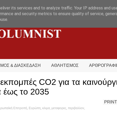
liver its services and to analyze traffic. Your IP address and us
rmance and security metrics to ensure quality of service, gene
buse.
ΣΜΟΣ & ΔΙΑΣΚΕΔΑΣΗ
ΑΘΛΗΤΙΣΜΟΣ
ΑΡΘΡΟΓΡΑΦΙ
 εκπομπές CO2 για τα καινούργ
α έως το 2035
PRINT
ρωπαϊκή Επιτροπή
,
Ευρώπη
,
κλιμα
,
μεταφορες
,
περιβαλλον
,