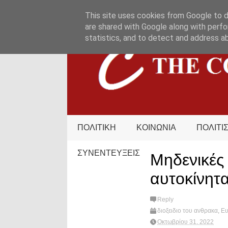
HOME
ΟΡΟΙ ΧΡΗΣΗΣ
ΕΠΙΚΟΙΝΩΝΙΑ
This site uses cookies from Google to de
are shared with Google along with perfo
statistics, and to detect and address a
ΠΟΛΙΤΙΚΗ
ΚΟΙΝΩΝΙΑ
ΠΟΛΙΤΙ
ΣΥΝΕΝΤΕΥΞΕΙΣ
Μηδενικές
αυτοκίνητ
Reply
διοξειδιο του ανθρακα
,
Ευ
πολιτική
,
What's hot?
Οκτωβρίου 31, 2022