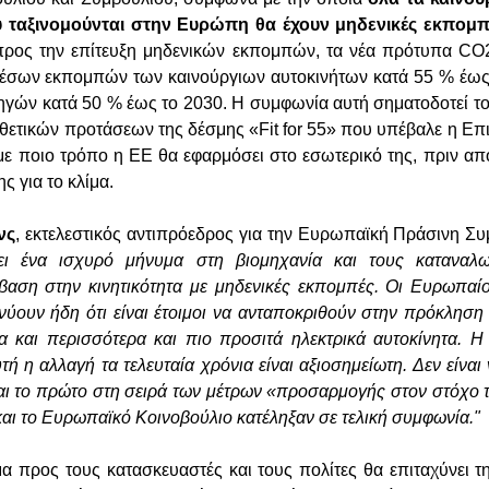
υ ταξινομούνται στην Ευρώπη θα έχουν μηδενικές εκπομπ
προς την επίτευξη μηδενικών εκπομπών, τα νέα πρότυπα CO
έσων εκπομπών των καινούργιων αυτοκινήτων κατά 55 % έως 
ηγών κατά 50 % έως το 2030. Η συμφωνία αυτή σηματοδοτεί τ
θετικών προτάσεων της δέσμης «Fit for 55» που υπέβαλε η Επι
 με ποιο τρόπο η ΕΕ θα εφαρμόσει στο εσωτερικό της, πριν απ
ης για το κλίμα.
νς
, εκτελεστικός αντιπρόεδρος για την Ευρωπαϊκή Πράσινη Σ
ει ένα ισχυρό μήνυμα στη βιομηχανία και τους καταναλ
τάβαση στην κινητικότητα με μηδενικές εκπομπές. Οι Ευρωπαί
νύουν ήδη ότι είναι έτοιμοι να ανταποκριθούν στην πρόκληση
λα και περισσότερα και πιο προσιτά ηλεκτρικά αυτοκίνητα. Η
ή η αλλαγή τα τελευταία χρόνια είναι αξιοσημείωτη. Δεν είναι
ναι το πρώτο στη σειρά των μέτρων «προσαρμογής στον στόχο τ
και το Ευρωπαϊκό Κοινοβούλιο κατέληξαν σε τελική συμφωνία."
α προς τους κατασκευαστές και τους πολίτες θα επιταχύνει 