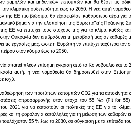
ν χαμηλών και μηδενικών εκπομπών και θα θέσει τις οδικ
 την κλιματική ουδετερότητα έως το 2050. Η νέα αυτή νομοθεσ
ν της ΕΕ πιο βιώσιμο, θα εξασφαλίσει καθαρότερο αέρα για
ημαντικό βήμα για την υλοποίηση της Ευρωπαϊκής Πράσινης Συ
ης ΕΕ να επιτύχει τους στόχους της για το κλίμα, καθώς και 
στην Ουκρανία δεν επιβραδύνει τη μετάβασή μας σε καθαρές μ
ει τις εργασίες μας, ώστε η Ευρώπη να επιτύχει ταχύτερα τον 
ηπείρου στον κόσμο έως το 2050.
α απαιτεί πλέον επίσημη έγκριση από το Κοινοβούλιο και το 
ικασία αυτή, η νέα νομοθεσία θα δημοσιευθεί στην Επίσημ
σε ισχύ.
 αναθεώρηση των προτύπων εκπομπών CO2 για τα αυτοκίνητα κ
προτάσεις «προσαρμογής στον στόχο του 55 %» (Fit for 55
του 2021 για να καταστούν οι πολιτικές της ΕΕ για το κλίμα, 
φορές και τη φορολογία κατάλληλες για τη μείωση των καθαρών
 τουλάχιστον 55 % έως το 2030, σε σύγκριση με τα επίπεδα το