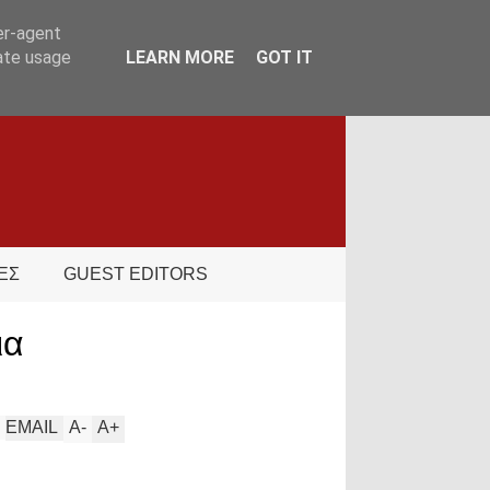
er-agent
rate usage
LEARN MORE
GOT IT
ΕΣ
GUEST EDITORS
ια
EMAIL
A
-
A
+