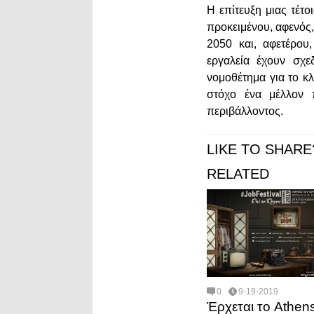
Η επίτευξη μιας τέτ
προκειμένου, αφενός
2050 και, αφετέρου
εργαλεία έχουν σχ
νoμοθέτημα για το κλ
στόχο ένα μέλλον 
περιβάλλοντος.
LIKE TO SHARE
RELATED
0
9-19-2019
Έρχεται το Athen