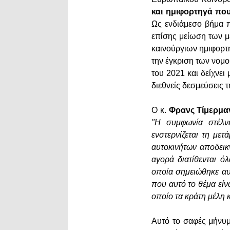
και ημιφορτηγά πο
Ως ενδιάμεσο βήμα 
επίσης μείωση των μ
καινούργιων ημιφορτ
την έγκριση των νομο
του 2021 και δείχνει
διεθνείς δεσμεύσεις τ
Ο κ.
Φρανς Τίμερμα
"Η συμφωνία στέλν
ενστερνίζεται τη με
αυτοκινήτων αποδεικ
αγορά διατίθενται ό
οποία σημειώθηκε αυτ
που αυτό το θέμα εί
οποίο τα κράτη μέλη 
Αυτό το σαφές μήνυμ