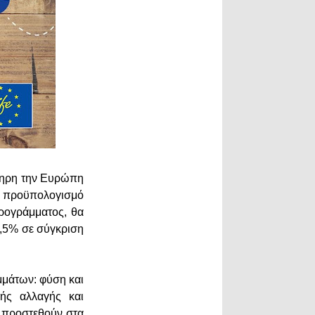
ληρη την Ευρώπη
με προϋπολογισμό
ρογράμματος, θα
8,5% σε σύγκριση
μμάτων: φύση και
κής αλλαγής και
α προστεθούν στα