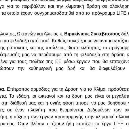
α για το περιβάλλον και την κλιματική δράση σε ολόκληρη
 τα οποία έχουν συγχρηματοδοτηθεί από το πρόγραμμα LIFE κ
λοντος, Ωκεανών και Αλιείας κ.
Βιργκίνιους Σινκέβιτσιους
δήλ
αι πιο φιλόδοξα από ποτέ. Καθώς συνεχίζουμε να αντιμετωπίζουμ
 της ρύπανσης και της απώλειας βιοποικιλότητας, το πρόγραμ
δέσμευσής μας να περάσουμε από τη φιλοδοξία στη δράση κ
μένα για τους πολίτες της ΕΕ μέσω έργων που θα επιταχύν
τιώσουν την καθημερινή μας ζωή και θα διαφυλάξουν
ρα
, Επίτροπος αρμόδιος για τη Δράση για το Κλίμα, πρόσθεσε:
ετα. Τα εδάφη, οι ωκεανοί και τα δάση μας είναι οι μεγαλύ
στη διάθεσή μας και η υγιής φύση μπορεί να μας βοηθήσει 
ίες σε έναν πλανήτη που θερμαίνεται. Δεδομένων των ακ
τη, η αύξηση των έργων προσαρμογής στην κλιματική αλλαγή
ημασίας. Όταν βλέπω τι έχουν ήδη επιτύχει τα έργα LIFE σ