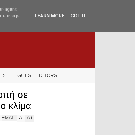
er-agent
rate usage
LEARN MORE
GOT IT
ΕΣ
GUEST EDITORS
οπή σε
το κλίμα
EMAIL
A
-
A
+