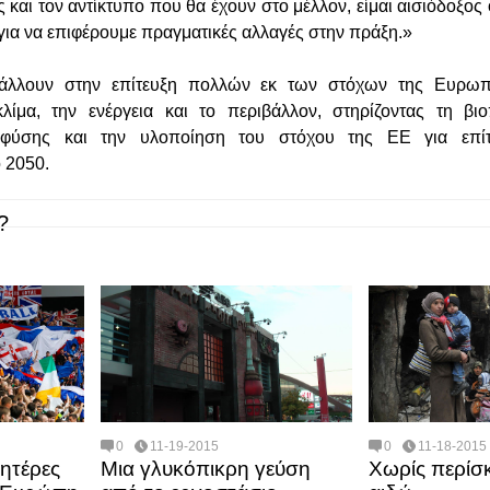
και τον αντίκτυπο που θα έχουν στο μέλλον, είμαι αισιόδοξος 
για να επιφέρουμε πραγματικές αλλαγές στην πράξη.»
άλλουν στην επίτευξη πολλών εκ των στόχων της Ευρωπ
ίμα, την ενέργεια και το περιβάλλον, στηρίζοντας τη βιοπ
φύσης και την υλοποίηση του στόχου της ΕΕ για επίτε
 2050.
?
0
11-19-2015
0
11-18-2015
ητέρες
Μια γλυκόπικρη γεύση
Χωρίς περίσκ