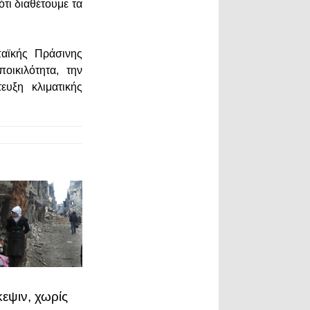
ότι διαθέτουμε τα
αϊκής Πράσινης
οικιλότητα, την
υξη κλιματικής
εψιν, χωρίς