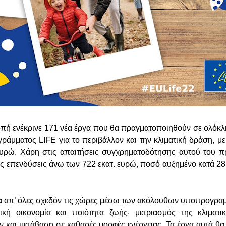
πή ενέκρινε 171 νέα έργα που θα πραγματοποιηθούν σε ολόκ
γράμματος LIFE για το περιβάλλον και την κλιματική δράση, 
ευρώ. Χάρη στις απαιτήσεις συγχρηματοδότησης αυτού του π
ς επενδύσεις άνω των 722 εκατ. ευρώ, ποσό αυξημένο κατά 2
γα απ’ όλες σχεδόν τις χώρες μέσω των ακόλουθων υποπρογρα
λική οικονομία και ποιότητα ζωής· μετριασμός της κλιματι
 και μετάβαση σε καθαρές μορφές ενέργειας. Τα έργα αυτά θ