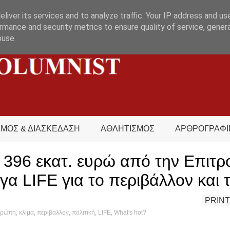
liver its services and to analyze traffic. Your IP address and us
rmance and security metrics to ensure quality of service, gene
buse.
ΣΜΟΣ & ΔΙΑΣΚΕΔΑΣΗ
ΑΘΛΗΤΙΣΜΟΣ
ΑΡΘΡΟΓΡΑΦΙ
396 εκατ. ευρώ από την Επιτρ
γα LIFE για το περιβάλλον και 
PRINT
υρώπη
,
κλιμα
,
περιβαλλον
,
πολιτική
,
LIFE
,
What's hot?