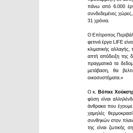
πάνω από 6.000 έργ
συνδεδεμένες χώρες,
31 χρόνια.
Ο Επίτροπος Περιβάλ
φετινά έργα LIFE είν
κλιματικής αλλαγής,
απτή απόδειξη της 
πραγματικά τα δεδο
μετάβαση, θα βελ
οικοσυστήματα.»
Ο κ.
Βόπκε Χούκστ
φύση είναι αλληλένδ
άνθρακα που έχουμε 
χαμηλές θερμοκρασ
συνθηκών στον πλανή
της είναι ζωτικής σ