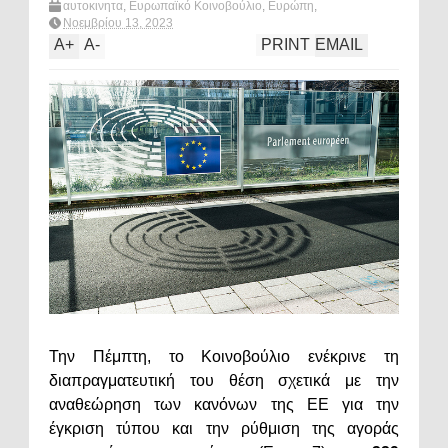
αυτοκινητα
,
Ευρωπαϊκό Κοινοβούλιο
,
Ευρώπη
,
περιβαλλον
,
πολιτική
,
ρυπανση
,
What's hot?
Νοεμβρίου 13, 2023
A
+
A
-
PRINT
EMAIL
Την Πέμπτη, το Κοινοβούλιο ενέκρινε τη
διαπραγματευτική του θέση σχετικά με την
αναθεώρηση των κανόνων της ΕΕ για την
έγκριση τύπου και την ρύθμιση της αγοράς