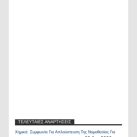
ΤΕΛΕΥΤΑΙΕΣ ΑΝΑΡΤΗΣΕΙΣ
Χημικά: Συμφωνία Για Απλούστευση Της Νομοθεσίας Για
Recent Posts Widget