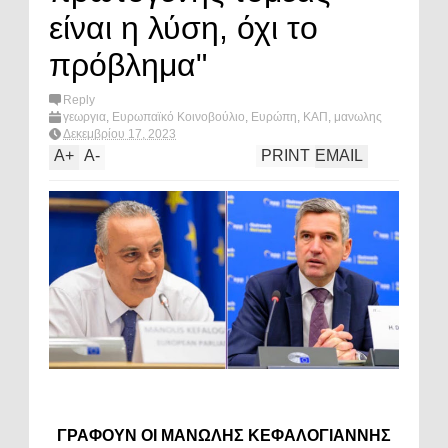
είναι η λύση, όχι το
πρόβλημα"
Reply
γεωργια
,
Ευρωπαϊκό Κοινοβούλιο
,
Ευρώπη
,
ΚΑΠ
,
μανωλης
κεφαλογιαννης
,
πολιτική
,
herbert dorfmann
,
What's hot?
Δεκεμβρίου 17, 2023
A
+
A
-
PRINT
EMAIL
ΓΡΑΦΟΥΝ ΟΙ ΜΑΝΩΛΗΣ ΚΕΦΑΛΟΓΙΑΝΝΗΣ