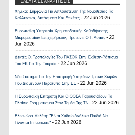
ΤΕΛΕΥΤΑΙΕΣ ΑΝΑΡΤΗΣΕΙΣ
Χημικά: Συμφωνία Για Απλούστευση Της Νομοθεσίας Για
Recent Posts Widget
- 22 Jun 2026
Καλλυντικά, Λιπάσματα Και Ετικέτες
Ευρωπαϊκή Υπηρεσία Χρηματοδοτικής Καθοδήγησης
- 22
Μικρομεσαίων Επιχειρήσεων, Προτείνει Ο Γ. Αυτιάς
Jun 2026
Δεκτές Οι Τροπολογίες Του ΠΑΣΟΚ Στην Έκθεση-Ράπισμα
- 22 Jun 2026
Του ΕΚ Για Την Τουρκία
Νέο Σύστημα Για Την Επιστροφή Υπηκόων Τρίτων Χωρών
- 22 Jun 2026
Που Διαμένουν Παράτυπα Στην ΕΕ
Η Ευρωπαϊκή Επιτροπή Και Ο ΟΟΣΑ Παρουσιάζουν Το
- 22 Jun 2026
Πλαίσιο Γραμματισμού Στον Τομέα Της ΤΝ
Ελεονώρα Μελέτη: "Είναι Χυδαίο Ανήλικα Παιδιά Να
- 22 Jun 2026
Γίνονται Influencers"