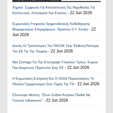
Χημικά: Συμφωνία Για Απλούστευση Της Νομοθεσίας Για
Recent Posts Widget
- 22 Jun 2026
Καλλυντικά, Λιπάσματα Και Ετικέτες
Ευρωπαϊκή Υπηρεσία Χρηματοδοτικής Καθοδήγησης
- 22
Μικρομεσαίων Επιχειρήσεων, Προτείνει Ο Γ. Αυτιάς
Jun 2026
Δεκτές Οι Τροπολογίες Του ΠΑΣΟΚ Στην Έκθεση-Ράπισμα
- 22 Jun 2026
Του ΕΚ Για Την Τουρκία
Νέο Σύστημα Για Την Επιστροφή Υπηκόων Τρίτων Χωρών
- 22 Jun 2026
Που Διαμένουν Παράτυπα Στην ΕΕ
Η Ευρωπαϊκή Επιτροπή Και Ο ΟΟΣΑ Παρουσιάζουν Το
- 22 Jun 2026
Πλαίσιο Γραμματισμού Στον Τομέα Της ΤΝ
Ελεονώρα Μελέτη: "Είναι Χυδαίο Ανήλικα Παιδιά Να
- 22 Jun 2026
Γίνονται Influencers"